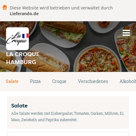
Diese Website wird betrieben und verwaltet durch
Lieferando.de
LA CROQUE
HAMBURG
Salate
Pizza
Croque
Verschiedenes
Alkohol
Salate
Alle Salate werden mit Eisbergsalat, Tomaten, Gurken, Möhren, Ei,
Mais, Zwiebeln und Paprika zubereitet.